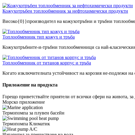
Кожухотръбен топлообменник за нефтохимически продукти
Високо{0}}производител на кожухотръбни и тръбни топлообм
Топлообменник тип кожух и тръба
Кожухотръбните-и-тръбни топлообменници са най-класическият
Топлообменник от титанов корпус и тръба
Когато изключителната устойчивост на корозия не-подлежи на 
Приложение на продукта
Горещо приветствайте приятели от всички сфери на живота, за д
Морско приложение
Термопомпа за плувен басейн
Термопомпа Климатик
Изпарител за пречистване на вода