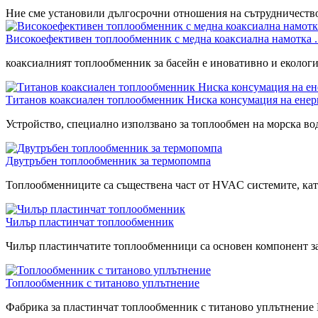
Ние сме установили дългосрочни отношения на сътрудничество
Високоефективен топлообменник с медна коаксиална намотка ..
коаксиалният топлообменник за басейн е иновативно и екологи
Титанов коаксиален топлообменник Ниска консумация на енер
Устройство, специално използвано за топлообмен на морска вода
Двутръбен топлообменник за термопомпа
Топлообменниците са съществена част от HVAC системите, като
Чилър пластинчат топлообменник
Чилър пластинчатите топлообменници са основен компонент за 
Топлообменник с титаново уплътнение
Фабрика за пластинчат топлообменник с титаново уплътнение 