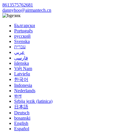
8613575762681
dannyhoo@airmantech.cn
език
Български
Português
русский
Svenska
עברית
عربي
فارسی
íslenska
Việt Nam
Latviešu
한국어
Indonesia
Nederlands
বাংলা
Srbija jezik (latinica)
日本語
Deutsch
bosanski
English
Español