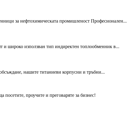
енници за нефтохимическата промишленост Професионален...
 и широко използван тип индиректен топлообменник в...
обсъждане, нашите титаниеви корпусни и тръбни...
а посетите, проучите и преговаряте за бизнес!