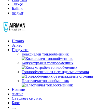
Türkçe
Italiano
magyar
Начало
За нас
Продукти
Коаксиален топлообменник
Кожухотръбен топлообменник
Топлообменник от неръждаема стомана
Пластинчат топлообменник
Новини
знание
Свържете се с нас
Блог