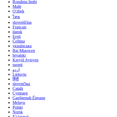
România limbi
Malti
O'zbek
ไทย
slovenščina
Français
dansk
Eesti
Čeština
українська
Bai Miaowen
hrvatski
Kreyòl Ayisyen
suomi
اردو
Lietuvių
हिंदी
slovenčina
Català
Cymraeg
Gaeilgenah Éireann
Melayu
Polski
Norsk
Ελληνικά